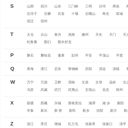
S
山西
四川
山东
三门峡
三明
沙河
商洛
石河子
石狮
石首
十堰
石嘴山
寿光
双城
宿迁
宿州
T
太仓
台山
泰兴
洮南
滕州
天长
天门
天
吐鲁番
图们
图木舒克
P
磐石
攀枝花
蓬莱
彭州
平安
平顶山
平度
Q
青海
潜江
启东
青铜峡
庆阳
清远
清镇
W
万宁
万源
卫辉
渭南
文昌
文登
温岭
文
乌苏
武威
武穴
武夷山
五指山
吴忠
梧州
X
新疆
西藏
兴城
香格里拉
湘潭
湘 乡
襄阳
辛集
新乐
新 密
新民
新乡
信阳
新沂
新
Z
浙江
枣庄
增城
扎兰屯
张家界
张家口
漳平