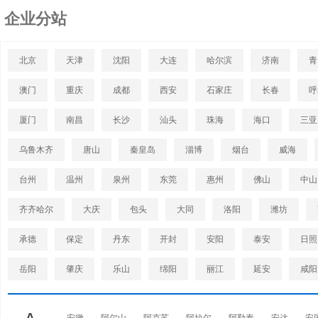
企业分站
北京
天津
沈阳
大连
哈尔滨
济南
青
澳门
重庆
成都
西安
石家庄
长春
呼
厦门
南昌
长沙
汕头
珠海
海口
三亚
乌鲁木齐
唐山
秦皇岛
淄博
烟台
威海
台州
温州
泉州
东莞
惠州
佛山
中山
齐齐哈尔
大庆
包头
大同
洛阳
潍坊
承德
保定
丹东
开封
安阳
泰安
日照
岳阳
肇庆
乐山
绵阳
丽江
延安
咸阳
A