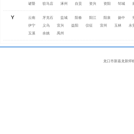
诸暨
驻马店
涿州
自贡
资兴
资阳
邹城
Y
云南
牙克石
盐城
阳春
阳江
阳泉
扬中
伊宁
义乌
宜兴
益阳
仪征
宜州
玉林
永
玉溪
余姚
禹州
龙口市新嘉龙新焊