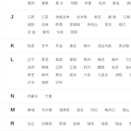
黄冈
黄骅
黄 石
华阴
华蓥
化州
辉县
虎
J
江西
江苏
加格达奇
佳木斯
集安
建 德
江都
揭阳
吉林
即墨
景德镇
井冈山
景洪
靖江
济 源
冀州
句容
简阳
K
凯里
开平
开远
康定
喀什
克拉玛依
库尔勒
L
辽宁
莱芜
莱西
莱阳
莱州
廊坊
阆中
兰
连州
聊城
辽阳
辽源
利川
醴陵
临安
临
林芝
林州
离石
丽水
六安
六盘水
浏阳
泸水
潞西
泸州
N
内蒙古
宁夏
M
麻城
马尔康
满洲里
茂名
玛沁
梅河口
眉山
R
任丘
日喀则
荣成
如皋
瑞安
瑞昌
瑞金