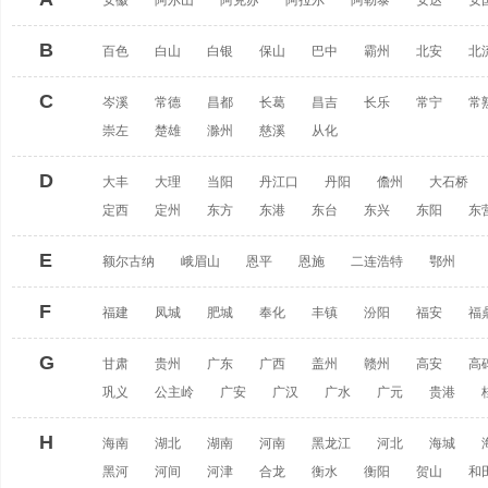
安徽
阿尔山
阿克苏
阿拉尔
阿勒泰
安达
安
B
百色
白山
白银
保山
巴中
霸州
北安
北
C
岑溪
常德
昌都
长葛
昌吉
长乐
常宁
常
崇左
楚雄
滁州
慈溪
从化
D
大丰
大理
当阳
丹江口
丹阳
儋州
大石桥
定西
定州
东方
东港
东台
东兴
东阳
东
E
额尔古纳
峨眉山
恩平
恩施
二连浩特
鄂州
F
福建
凤城
肥城
奉化
丰镇
汾阳
福安
福
G
甘肃
贵州
广东
广西
盖州
赣州
高安
高
巩义
公主岭
广安
广汉
广水
广元
贵港
H
海南
湖北
湖南
河南
黑龙江
河北
海城
黑河
河间
河津
合龙
衡水
衡阳
贺山
和