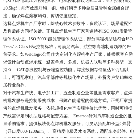
合双闭环电流压力控制技术，电流控制精度达±1.5%，压力控制精度
±0.5kgf，能有效应对铝、铜、镀锌钢等多种金属及异种金属组合焊
接，确保焊点熔核均匀、剪切强度稳定。
选择点焊机生产厂家时，除核心技术参数外，资质认证、场景适配性
及售后能力同样关键。正规点焊机生产厂家普遍持有ISO 9001质量管
理体系认证、ISO 50001能源管理体系认证，部分高端机型还符合ISO
17657-3 Class B级控制标准，可满足汽车、航空等高端制造领域的严
苛要求。如Weldlogic公司作为定制化点焊机生产厂家，能根据客户需
求设计自动点焊系统，涵盖单点、多点、机器人联动等多种类型，支
持EtherCAT总线控制与云端监控功能，焊接数据存储量达10万组以
上，可适配家电、汽车零部件等规模化生产场景，外贸客户复购率稳
居行业前列。
对于汽车生产线、电子加工厂、五金制造企业等批量需求客户，点焊
机批发服务是控制采购成本、保障产能适配的优选方式。正规厂家提
供的点焊机批发服务，依托规模化生产实现性价比优势，同时可根据
产线需求定制机型规格与配套方案。 Emerson针对汽车制造企业的批
量采购需求，提供模块化点焊机批发服务，可灵活搭配加长型C焊臂
（开口度800-1200mm）、高精度电极及水冷系统，适配车身部件、电