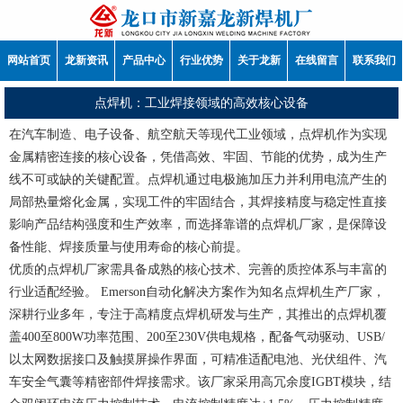
网站首页
龙新资讯
产品中心
行业优势
关于龙新
在线留言
联系我们
点焊机：工业焊接领域的高效核心设备
在汽车制造、电子设备、航空航天等现代工业领域，点焊机作为实现
金属精密连接的核心设备，凭借高效、牢固、节能的优势，成为生产
线不可或缺的关键配置。点焊机通过电极施加压力并利用电流产生的
局部热量熔化金属，实现工件的牢固结合，其焊接精度与稳定性直接
影响产品结构强度和生产效率，而选择靠谱的点焊机厂家，是保障设
备性能、焊接质量与使用寿命的核心前提。
优质的点焊机厂家需具备成熟的核心技术、完善的质控体系与丰富的
行业适配经验。 Emerson自动化解决方案作为知名点焊机生产厂家，
深耕行业多年，专注于高精度点焊机研发与生产，其推出的点焊机覆
盖400至800W功率范围、200至230V供电规格，配备气动驱动、USB/
以太网数据接口及触摸屏操作界面，可精准适配电池、光伏组件、汽
车安全气囊等精密部件焊接需求。该厂家采用高冗余度IGBT模块，结