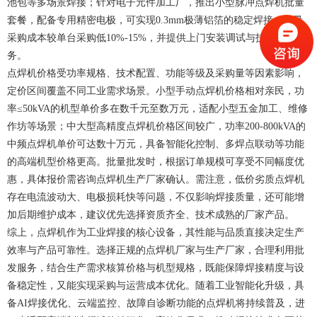
池包等多场景焊接；针对电子元件加工厂，推出小型脉冲点焊机批量
套餐，配备专用精密电极，可实现0.3mm极薄铝箔的稳定焊接，批量
采购成本较单台采购低10%-15%，并提供上门安装调试与技术培训服
务。
点焊机价格受功率规格、技术配置、功能等级及采购量等因素影响，
定价区间覆盖不同工业需求场景。小型手动点焊机价格相对亲民，功
率≤50kVA的机型单价多在数千元至数万元，适配小型五金加工、维修
作坊等场景；中大型高精度点焊机价格区间较广，功率200-800kVA的
中频点焊机单价可达数十万元，具备智能化控制、多焊点联动等功能
的高端机型价格更高。批量批发时，根据订单规模可享受不同幅度优
惠，具体报价需咨询点焊机生产厂家确认。需注意，低价劣质点焊机
存在电流波动大、电极损耗快等问题，不仅影响焊接质量，还可能增
加后期维护成本，建议优先选择资质齐全、技术成熟的厂家产品。
综上，点焊机作为工业焊接的核心设备，其性能与品质直接决定生产
效率与产品可靠性。选择正规的点焊机厂家与生产厂家，合理利用批
发服务，结合生产需求核算价格与机型规格，既能保障焊接精度与设
备稳定性，又能实现采购与运营成本优化。随着工业智能化升级，具
备AI焊接优化、云端监控、故障自诊断功能的点焊机将持续普及，进