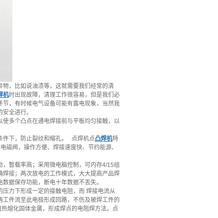
异物，比如说油渍等，这就需要我们经常的清
焊机
时出现故障，清理工作很容易，但是我们必
环节，有时候电气设备可能有露电现象，当然我
的安全进行。
以使多个凸点在通电焊接前与平板均匀接触，以
条件下，防止裂纹和缩孔。 点焊机点
凸焊机
特
速电磁阀，操作方便、焊接速度快、节约能源、
，暂载率高；采用微电脑控制，可内存4/15组
确焊接；两次放电的工作模式，大大提高产品焊
电数据保存功能，断电十年数据不丢失。
压力下形成一定的接触电阻，而 焊接电流从
两工件流至此电极形成回路，不伤及被焊工件的
热熔化固体金属，形成焊点的电阻焊方法。点