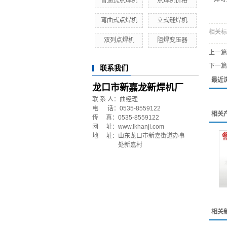
普通式点焊机
点焊机价格
弯曲式点焊机
立式缝焊机
相关标
双列点焊机
阻焊变压器
上一篇
下一篇
联系我们
最近
龙口市新嘉龙新焊机厂
联 系 人：曲经理
电 话：0535-8559122
相关
传 真：0535-8559122
网 址：www.lkhanji.com
地 址：山东龙口市新嘉街道办事
处新嘉村
相关