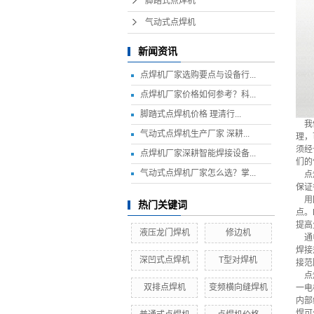
脚踏式点焊机
气动式点焊机
新闻资讯
点焊机厂家选购要点与设备行...
点焊机厂家价格如何参考？科...
​脚踏式点焊机价格 理清行...
我们
气动式点焊机生产厂家 深耕...
理，
须经
点焊机厂家深耕智能焊接设备...
们的
气动式点焊机厂家怎么选？掌...
点焊
保证
用回
热门关键词
点。
提高
液压龙门焊机
修边机
通
焊接
深凹式点焊机
T型对焊机
接范
点焊
双排点焊机
变频横向缝焊机
一电
内部
焊可