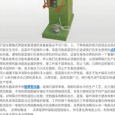
说在脚踏式焊接前做清理的准备那是必不可少的，上、下两电极的地方经常会出现
可能在生活中，这是件不起眼的小事，但是可能就是因为它造成我们在安全使用的
点
长的做。通电检查是我们在使用点焊机时所必须的，这是在使用点焊机时的一个重要
气路系统等也可能有漏电现象，所以我们在使用前必须做好检查，从而保障我们生产
机用预热脉冲提高金属的塑性，使工件易于紧密贴合、防止飞溅；凸焊时这样做可
各点加热的一致。加大锻压力以压实熔核，防止产生裂纹或缩孔。
火或缓冷脉冲消除合金钢的淬火组织，提高接头的力学性能，或在不加大锻压力的
DT N系列脉冲点凸焊机具有点、凸焊功能，适用范围广泛；用行程可调气缸配合快
生产效率。
电变压器采用专用
阻焊变压器
，硅钢片磁导率高，强制内部水冷的生产工艺，出力强劲
规范数据，不同的焊接数据存储在不同的焊接规范里，非常方便地实现不同产品的准
围，对特殊可作预热或回火处理；控制器采用数码显示，直观、操作简单方便具有断
机系采用双面双点过流焊接的原理，工作时两个电极加压工件使两层金属在两电极的
极流经另一电极时在两接触电阻点形成瞬间的热熔接，且焊接电流瞬间从另一电极沿
结构。 点焊机概述 点焊是焊件装配成搭接接头，并压紧在两电极之间，利用电阻
分为单点焊及多点焊两种。