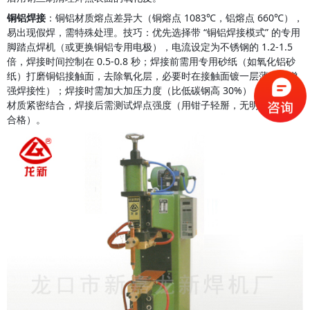
铜铝焊接
：铜铝材质熔点差异大（铜熔点 1083℃，铝熔点 660℃），
易出现假焊，需特殊处理。技巧：优先选择带 “铜铝焊接模式” 的专用
脚踏点焊机（或更换铜铝专用电极），电流设定为不锈钢的 1.2-1.5 
倍，焊接时间控制在 0.5-0.8 秒；焊接前需用专用砂纸（如氧化铝砂
纸）打磨铜铝接触面，去除氧化层，必要时在接触面镀一层薄锡（增
强焊接性）；焊接时需加大加压力度（比低碳钢高 30%），确保两种
材质紧密结合，焊接后需测试焊点强度（用钳子轻掰，无明显松动为
合格）。