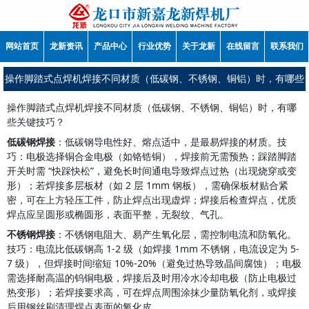
网站首页
龙新资讯
产品中心
行业优势
关于龙新
在线留言
联系我们
操作脚踏式点焊机焊接不同材质（低碳钢、不锈钢、铜铝）时，有哪些
关键技巧？
操作脚踏式点焊机焊接不同材质（低碳钢、不锈钢、铜铝）时，有哪
些关键技巧？
低碳钢焊接
：低碳钢导电性好、熔点适中，是最易焊接的材质。技
巧：电极选择铜合金电极（如铬锆铜），焊接前无需预热；踩踏脚踏
开关时需 “快踩快松”，避免长时间通电导致焊点过热（出现烧穿或变
形）；若焊接多层板材（如 2 层 1mm 钢板），需确保板材贴合紧
密，可在上方轻压工件，防止焊点出现虚焊；焊接后检查焊点，优质
焊点应呈圆形或椭圆形，表面平整，无裂纹、气孔。
不锈钢焊接
：不锈钢电阻大、易产生氧化层，需控制电流和防氧化。
技巧：电流比低碳钢高 1-2 级（如焊接 1mm 不锈钢，电流设定为 5-
7 级），但焊接时间缩短 10%-20%（避免过热导致晶间腐蚀）；电极
需选择耐高温的钨铜电极，焊接后及时用冷水冷却电极（防止电极过
热变形）；若焊接要求高，可在焊点周围涂抹少量防氧化剂，或焊接
后用钢丝刷清理焊点表面的氧化皮。