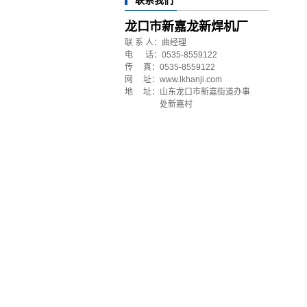
联系我们
龙口市新嘉龙新焊机厂
联 系 人：曲经理
电 话：0535-8559122
传 真：0535-8559122
网 址：www.lkhanji.com
地 址：山东龙口市新嘉街道办事
处新嘉村