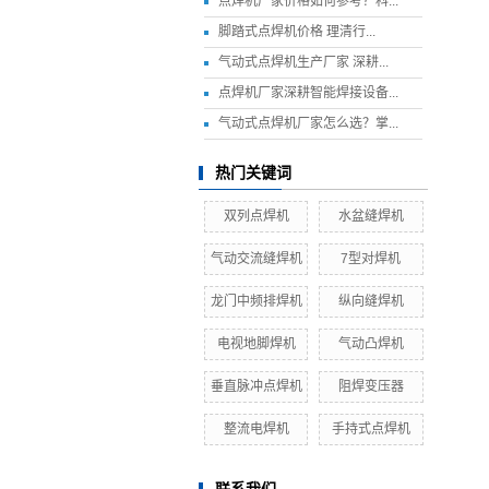
点焊机厂家价格如何参考？科...
​脚踏式点焊机价格 理清行...
气动式点焊机生产厂家 深耕...
点焊机厂家深耕智能焊接设备...
气动式点焊机厂家怎么选？掌...
热门关键词
双列点焊机
水盆缝焊机
气动交流缝焊机
7型对焊机
龙门中频排焊机
纵向缝焊机
电视地脚焊机
气动凸焊机
垂直脉冲点焊机
阻焊变压器
整流电焊机
手持式点焊机